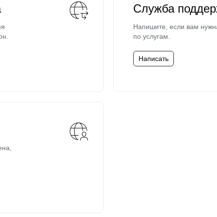
а
Служба поддер
мя
Напишите, если вам нужн
он.
по услугам.
Написать
ена,